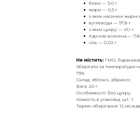
білки — 3,0 г
жири — 0,5 г
з яких насичені жирні
вуглеводи — 57,8 г
з яких цукру — 41,1 г
Харчові волокна — 7,8
сіль — 0,02 г
Не містить:
ГМО, барвників
Зберігати за температури не
75%
Склад: яблоко, абрикос
Вага: 20 г
Особливості: Без цукру
Кількість в упаковці, шт.: 1
Термін зберігання: 12 місяці