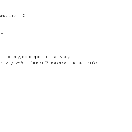
 кислоти — 0 г
 г
, глютену, консервантів та цукру
.
 вище 25°C і відносній вологості не вище ніж
в