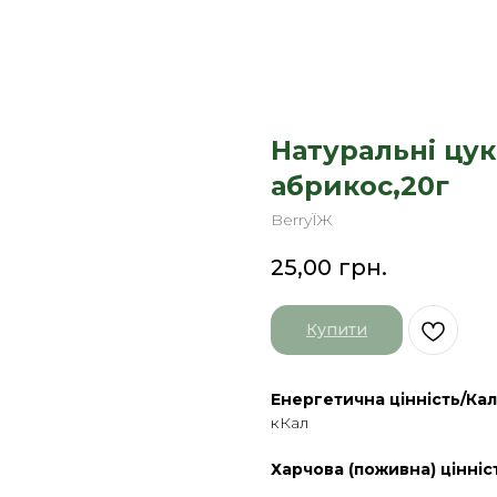
Натуральні цу
абрикос,20г
BerryЇЖ
25,00
грн.
Купити
Енергетична цінність/Кал
кКал
Харчова (поживна) цінніс