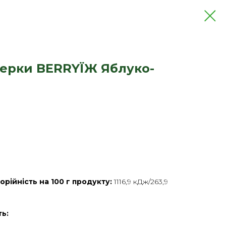
керки BERRYЇЖ Яблуко-
орійність на 100 г продукту:
1116,9 кДж/263,9
ть: