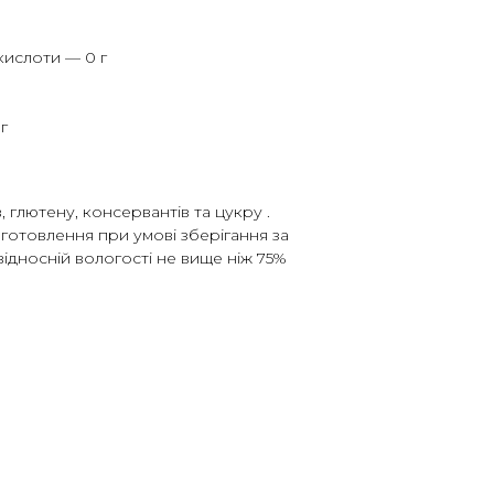
 кислоти — 0 г
г
 глютену, консервантів та цукру .
виготовлення при умові зберігання за
відносній вологості не вище ніж 75%
в