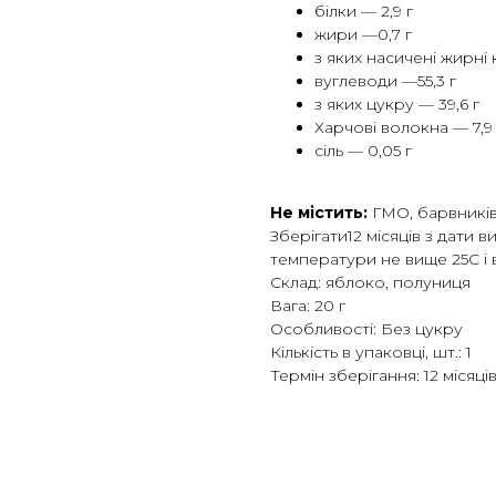
білки — 2,9 г
жири —0,7 г
з яких насичені жирні
вуглеводи —55,3 г
з яких цукру — 39,6 г
Харчові волокна — 7,9 
сіль — 0,05 г
Не містить:
ГМО, барвників,
Зберігати12 місяців з дати 
температури не вище 25С і 
Склад: яблоко, полуниця
Вага: 20 г
Особливості: Без цукру
Кількість в упаковці, шт.: 1
Термін зберігання: 12 місяці