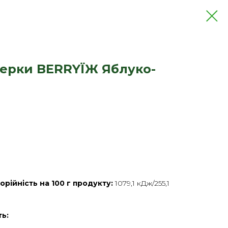
керки BERRYЇЖ Яблуко-
орійність на 100 г продукту:
1079,1 кДж/255,1
ть: